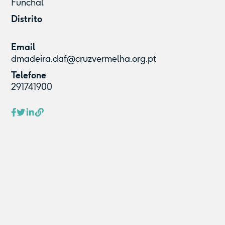
Funchal
Distrito
Email
dmadeira.daf@cruzvermelha.org.pt
Telefone
291741900