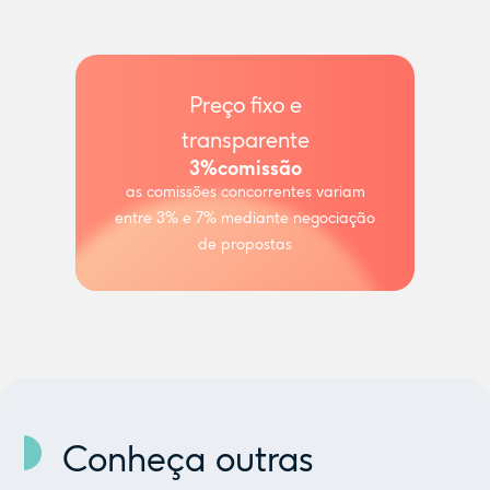
Preço fixo e
transparente
3%
comissão
as comissões concorrentes variam
entre 3% e 7% mediante negociação
de propostas
Conheça outras