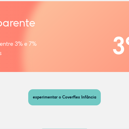
parente
3
 entre 3% e 7%
s
experimentar o Coverflex Infância