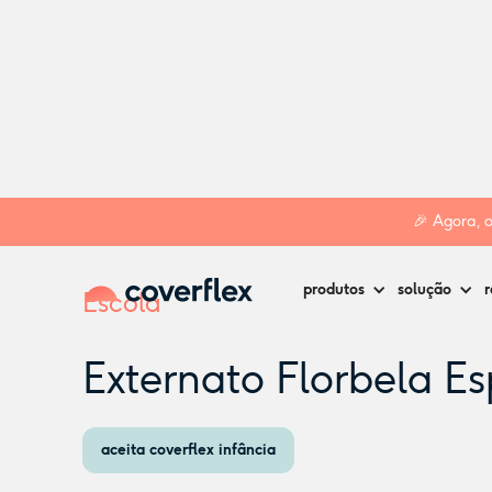
Home
Creches
Loures
Externato Florbela Espanca
🎉 Agora, 
produtos
solução
r
Escola
Externato Florbela E
aceita coverflex infância