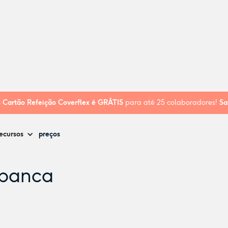
o
Cartão Refeição Coverflex é
GRÁTIS
para até 25 colaboradores!
Sa
ecursos
preços
spanca