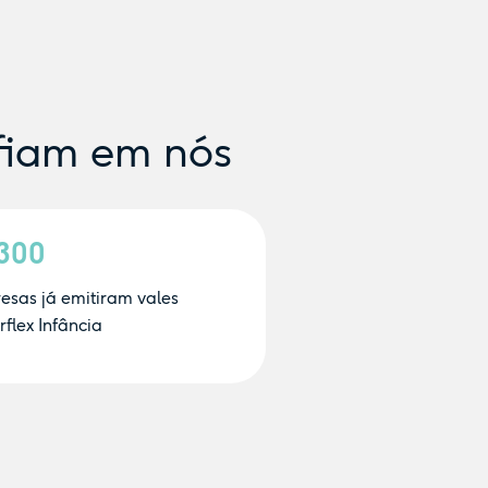
fiam em nós
.300
esas já emitiram vales
flex Infância