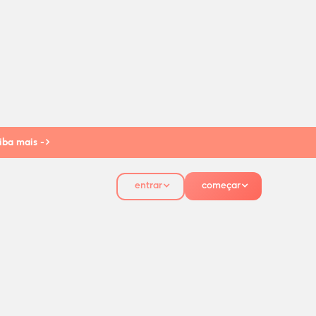
iba mais ->
entrar
começar