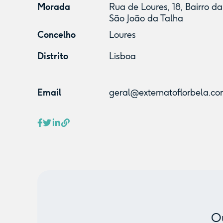
Morada
Rua de Loures, 18, Bairro d
São João da Talha
Concelho
Loures
Distrito
Lisboa
Email
geral@externatoflorbela.c
Ou