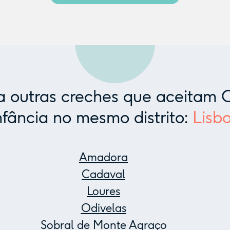
 outras creches que aceitam C
nfância no mesmo distrito:
Lisb
Amadora
Cadaval
Loures
Odivelas
Sobral de Monte Agraço