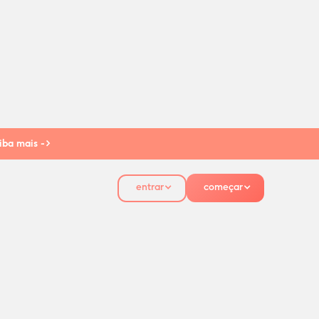
iba mais ->
entrar
começar