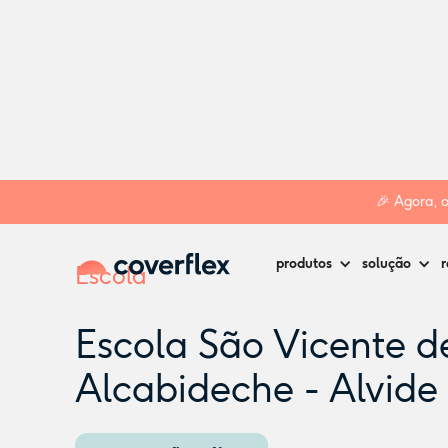
Home
Creches
Cascais
Escola São Vicente de Alcabidec
🎉 Agora, 
produtos
solução
r
Escola
Escola São Vicente d
Alcabideche - Alvide