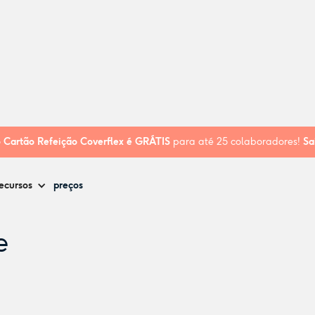
he - Alvide
o
Cartão Refeição Coverflex é
GRÁTIS
para até 25 colaboradores!
Sa
ecursos
preços
e