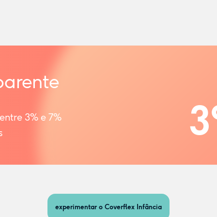
parente
3
 entre 3% e 7%
s
experimentar o Coverflex Infância