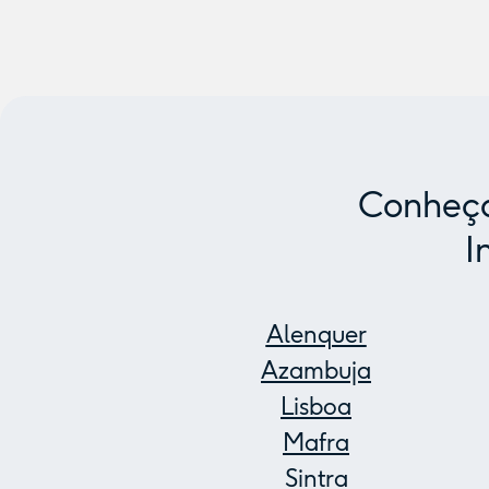
Conheça
I
Alenquer
Azambuja
Lisboa
Mafra
Sintra