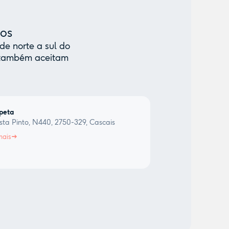
mos
de norte a sul do
e também aceitam
peta
sta Pinto, N440, 2750-329, Cascais
mais