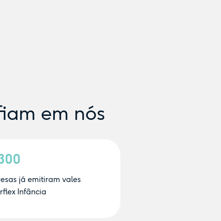
fiam em nós
.300
esas já emitiram vales
flex Infância