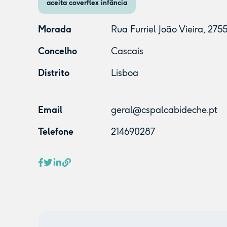
aceita coverflex infância
Morada
Rua Furriel João Vieira, 27
Concelho
Cascais
Distrito
Lisboa
Email
geral@cspalcabideche.pt
Telefone
214690287