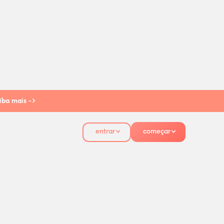
iba mais ->
entrar
começar