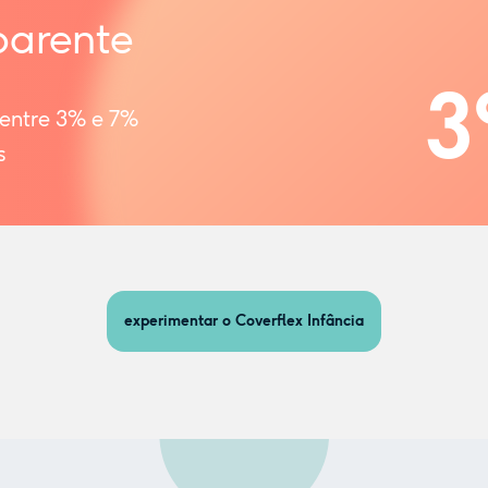
parente
3
 entre 3% e 7%
s
experimentar o Coverflex Infância