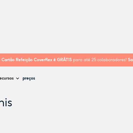
o
Cartão Refeição Coverflex é
GRÁTIS
para até 25 colaboradores!
Sa
ecursos
preços
nis