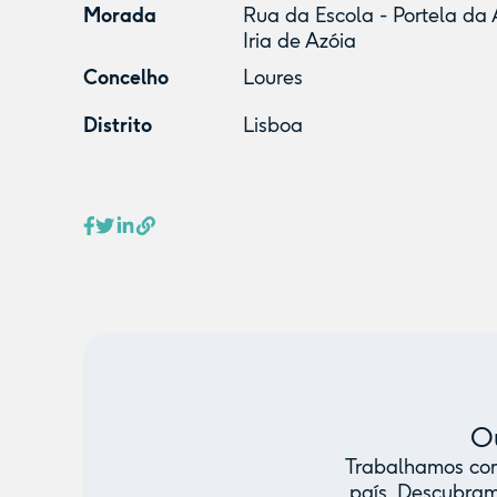
Morada
Rua da Escola - Portela da 
Iria de Azóia
Concelho
Loures
Distrito
Lisboa
Ou
Trabalhamos com 
país. Descubram