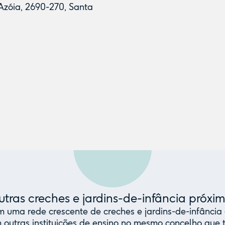
Azóia, 2690-270, Santa
tras creches e jardins-de-infância próxi
uma rede crescente de creches e jardins-de-infância 
 outras instituições de ensino no mesmo concelho qu