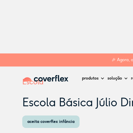
Home
Creches
Loures
Escola Básica Júlio Dinis
🎉 Agora, 
produtos
solução
r
Escola
Escola Básica Júlio Di
aceita coverflex infância