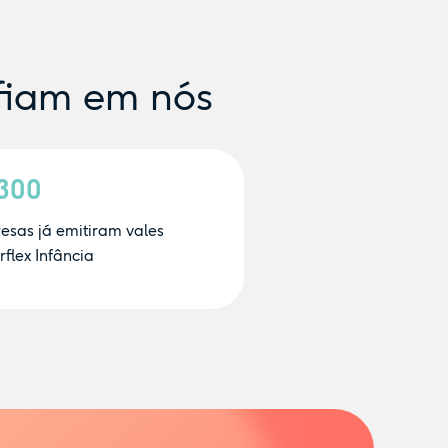
fiam em nós
.300
esas já emitiram vales
flex Infância