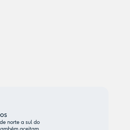
mos
de norte a sul do
e também aceitam