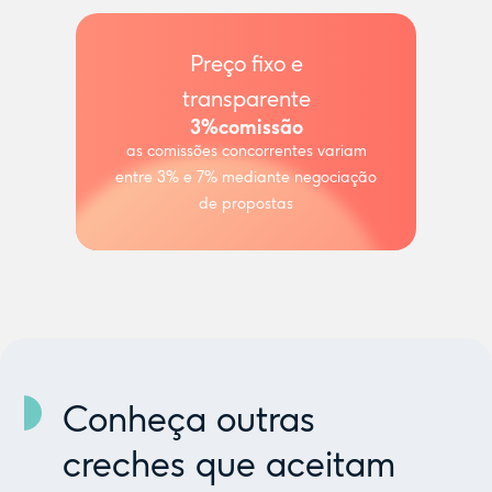
Preço fixo e
transparente
3%
comissão
as comissões concorrentes variam
entre 3% e 7% mediante negociação
de propostas
Conheça outras
creches que aceitam