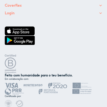
Coverflex
Login
Feito com humanidade para o teu benefício.
Em colaboração com:
✕
Nós e os nossos parceiros usamos cookies ou
tecnologias semelhantes, conforme
Certificado por:
mencionado na
política de cookies
.