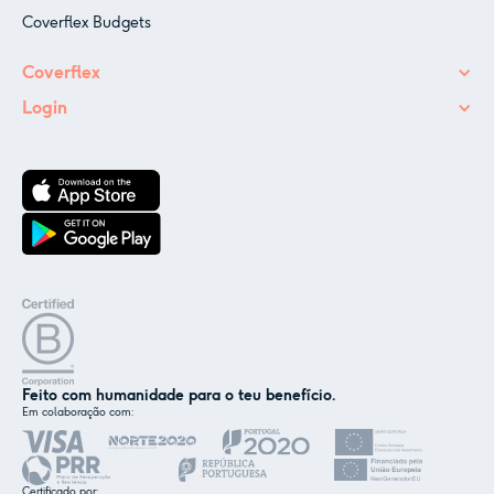
Coverflex Budgets
Coverflex
Login
Feito com humanidade para o teu benefício.
Em colaboração com:
✕
Nós e os nossos parceiros usamos cookies ou
tecnologias semelhantes, conforme
Certificado por: