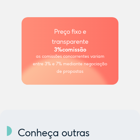
Preço fixo e
transparente
3%
comissão
as comissões concorrentes variam
entre 3% e 7% mediante negociação
de propostas
Conheça outras