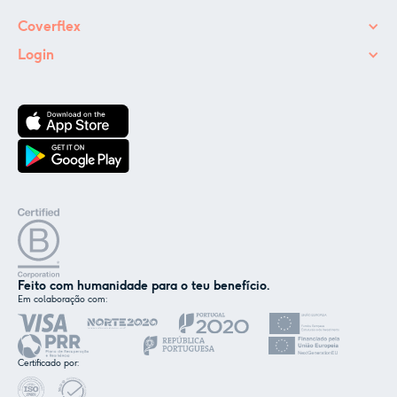
Coverflex
Login
Feito com humanidade para o teu benefício.
Em colaboração com:
✕
Nós e os nossos parceiros usamos cookies ou
tecnologias semelhantes, conforme
Certificado por:
mencionado na
política de cookies
.