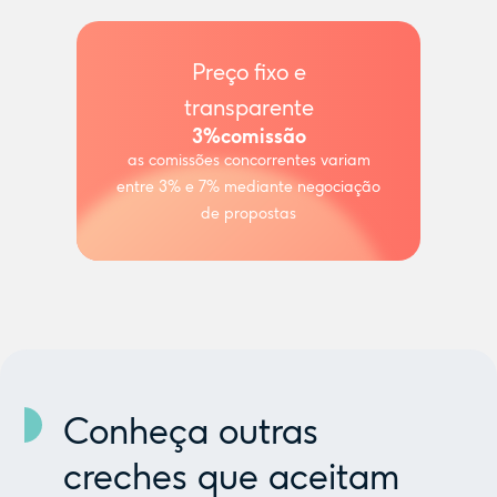
Preço fixo e
transparente
3%
comissão
as comissões concorrentes variam
entre 3% e 7% mediante negociação
de propostas
Conheça outras
creches que aceitam