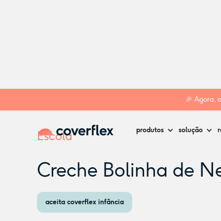
Home
Creches
Torres Vedras
Creche Bolinha de Neve
🎉 Agora, 
produtos
solução
r
Escola
Creche Bolinha de N
aceita coverflex infância