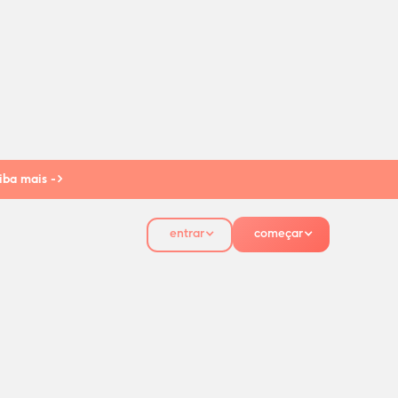
iba mais ->
entrar
começar