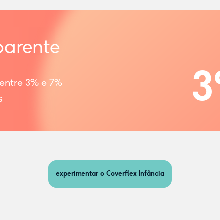
parente
3
 entre 3% e 7%
s
experimentar o Coverflex Infância