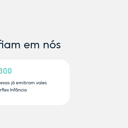
fiam em nós
.300
esas já emitiram vales
flex Infância