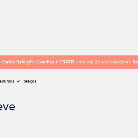
o
Cartão Refeição Coverflex é
GRÁTIS
para até 25 colaboradores!
Sa
ecursos
preços
eve