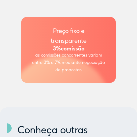
Preço fixo e
transparente
3%
comissão
as comissões concorrentes variam
entre 3% e 7% mediante negociação
de propostas
Conheça outras