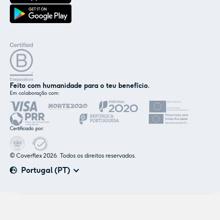
Feito com humanidade para o teu benefício.
Em colaboração com:
✕
Nós e os nossos parceiros usamos cookies ou
tecnologias semelhantes, conforme
Certificado por:
mencionado na
política de cookies
.
© Coverflex 2026. Todos os direitos reservados.
Aceitar
Personalizar
Portugal (PT)