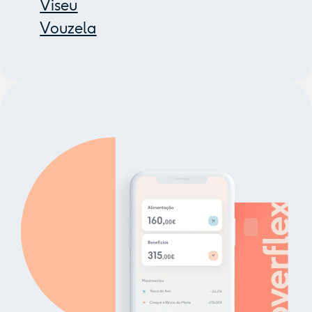
Viseu
Vouzela