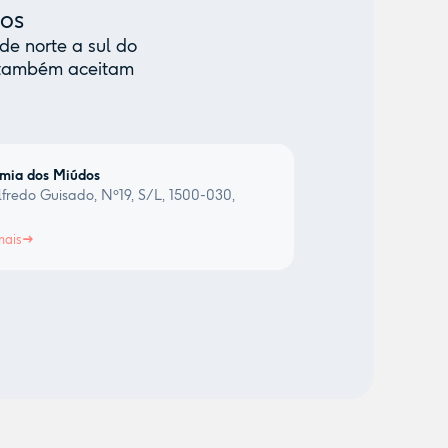
mos
de norte a sul do
e também aceitam
mia dos Miúdos
fredo Guisado, Nº19, S/L, 1500-030,
a
mais