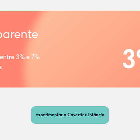
parente
3
 entre 3% e 7%
s
experimentar o Coverflex Infância