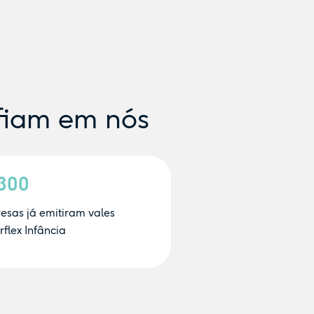
fiam em nós
.300
esas já emitiram vales
flex Infância