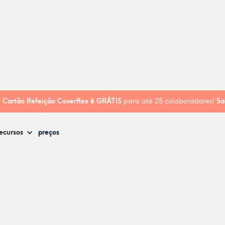
o
Cartão Refeição Coverflex é
GRÁTIS
para até 25 colaboradores!
Sa
ecursos
preços