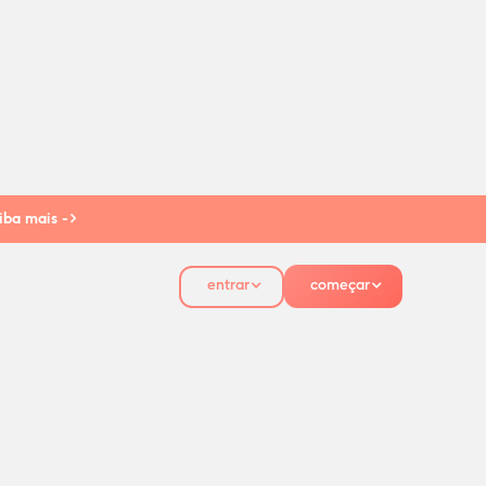
iba mais ->
entrar
começar