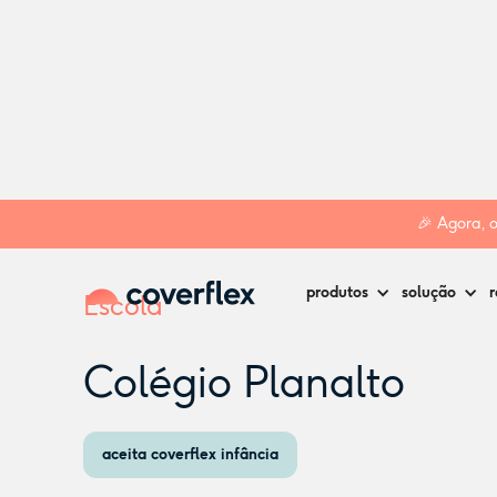
Home
Creches
Lisboa
Colégio Planalto
🎉 Agora, 
produtos
solução
r
Escola
Colégio Planalto
aceita coverflex infância