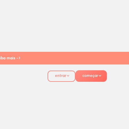
iba mais ->
entrar
começar