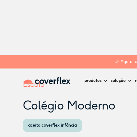
Home
Creches
Lisboa
Colégio Moderno
🎉 Agora, 
produtos
solução
r
Escola
Colégio Moderno
aceita coverflex infância