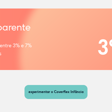
parente
3
 entre 3% e 7%
s
experimentar o Coverflex Infância