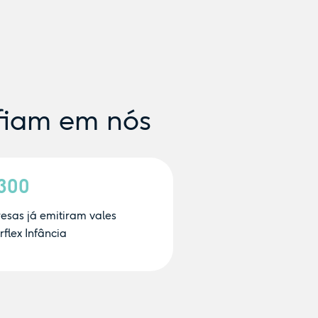
fiam em nós
.300
esas já emitiram vales
flex Infância