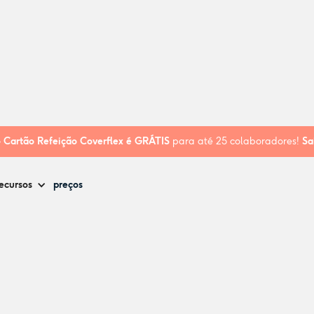
o
Cartão Refeição Coverflex é
GRÁTIS
para até 25 colaboradores!
Sa
ecursos
preços