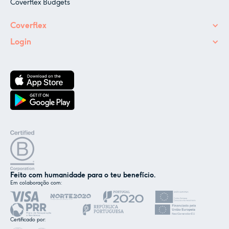
Coverflex Budgets
Coverflex
Login
Feito com humanidade para o teu benefício.
Em colaboração com:
✕
Nós e os nossos parceiros usamos cookies ou
tecnologias semelhantes, conforme
Certificado por:
mencionado na
política de cookies
.