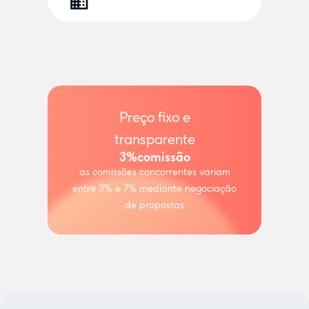
Preço fixo e
transparente
3%
comissão
as comissões concorrentes variam
entre 3% e 7% mediante negociação
de propostas