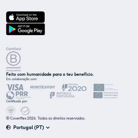
Feito com humanidade para o teu benefício.
Em colaboração com:
✕
Nós e os nossos parceiros usamos cookies ou
tecnologias semelhantes, conforme
Certificado por:
mencionado na
política de cookies
.
© Coverflex 2026. Todos os direitos reservados.
Aceitar
Personalizar
Portugal (PT)