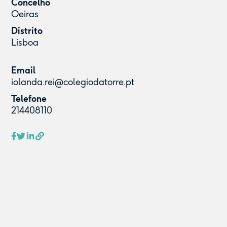
Concelho
Oeiras
Distrito
Lisboa
Email
iolanda.rei@colegiodatorre.pt
Telefone
214408110