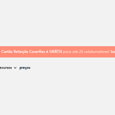
o
Cartão Refeição Coverflex é
GRÁTIS
para até 25 colaboradores!
Sa
ecursos
preços