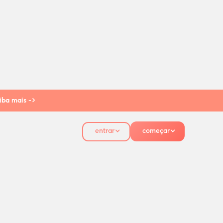
iba mais ->
entrar
começar