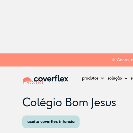
Home
Creches
Coimbra
Colégio Bom Jesus
🎉 Agora, 
produtos
solução
r
Escola
Colégio Bom Jesus
aceita coverflex infância