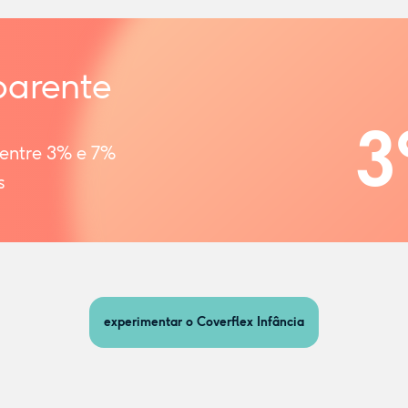
parente
3
 entre 3% e 7%
s
experimentar o Coverflex Infância