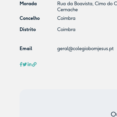
Morada
Rua da Boavista, Cimo do Ol
Cernache
Concelho
Coimbra
Distrito
Coimbra
Email
geral@colegiobomjesus.pt
Ou