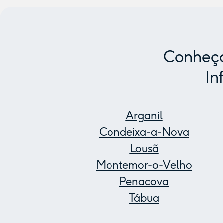
Conheça
In
Arganil
Condeixa-a-Nova
Lousã
Montemor-o-Velho
Penacova
Tábua