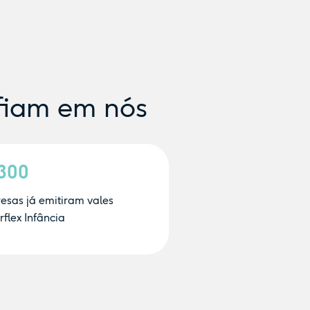
fiam em nós
.300
esas já emitiram vales
flex Infância