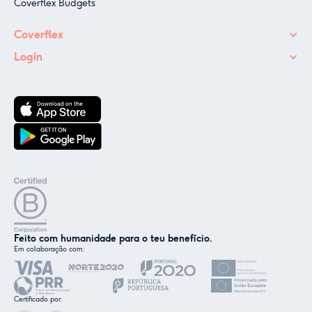
Coverflex Budgets
Coverflex
Login
Feito com humanidade para o teu benefício.
Em colaboração com:
✕
Nós e os nossos parceiros usamos cookies ou
tecnologias semelhantes, conforme
Certificado por:
mencionado na
política de cookies
.