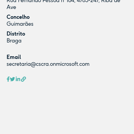
Rua Fernando Pessoa nº164, 4765-247, Riba de
Ave
Concelho
Guimarães
Distrito
Braga
Email
secretaria@cscra.onmicrosoft.com