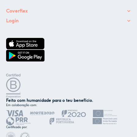
Coverflex
Login
Feito com humanidade para o teu benefício.
Em colaboração com:
✕
Nós e os nossos parceiros usamos cookies ou
tecnologias semelhantes, conforme
Certificado por:
mencionado na
política de cookies
.