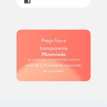
Preço fixo e
transparente
3%
comissão
as comissões concorrentes variam
entre 3% e 7% mediante negociação
de propostas