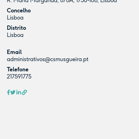
R. Maria Margarida, 6/6A, 1750-186, Lisboa
Concelho
Lisboa
Distrito
Lisboa
Email
administrativos@csmusgueira.pt
Telefone
217591775