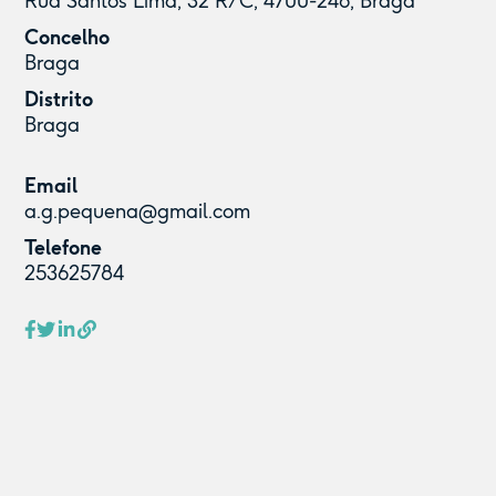
Rua Santos Lima, 32 R/C, 4700-246, Braga
Concelho
Braga
Distrito
Braga
Email
a.g.pequena@gmail.com
Telefone
253625784