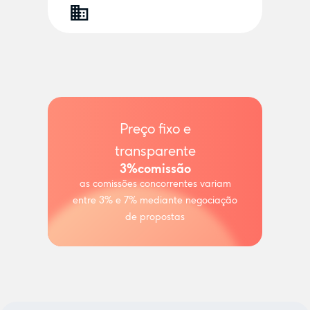
Preço fixo e
transparente
3%
comissão
as comissões concorrentes variam
entre 3% e 7% mediante negociação
de propostas