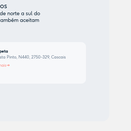
mos
de norte a sul do
e também aceitam
peta
sta Pinto, N440, 2750-329, Cascais
mais