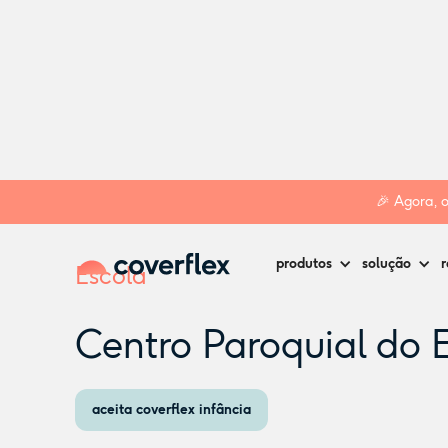
Home
Creches
Cascais
Centro Paroquial do Estoril
🎉 Agora, 
produtos
solução
r
Escola
Centro Paroquial do E
aceita coverflex infância