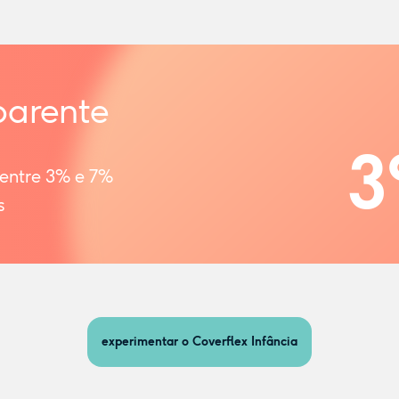
parente
3
 entre 3% e 7%
s
experimentar o Coverflex Infância