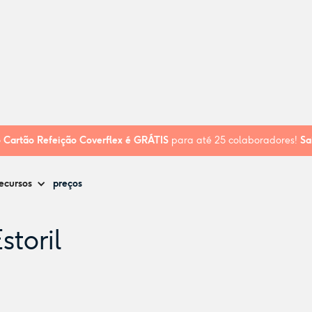
o
Cartão Refeição Coverflex é
GRÁTIS
para até 25 colaboradores!
Sa
ecursos
preços
storil