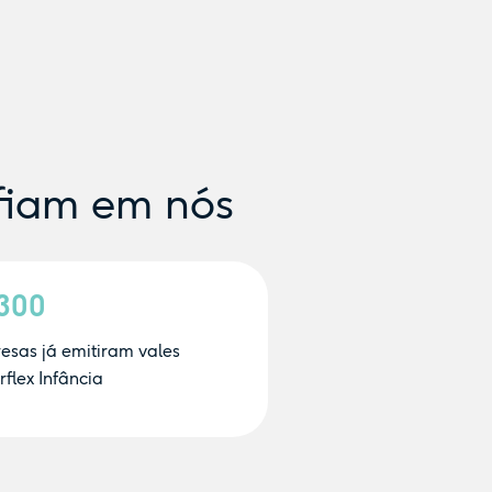
fiam em nós
.300
esas já emitiram vales
flex Infância