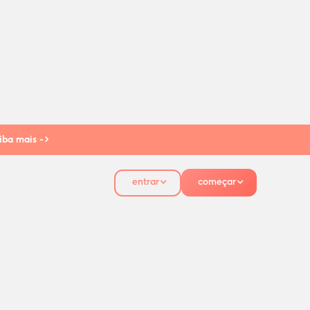
iba mais ->
entrar
começar