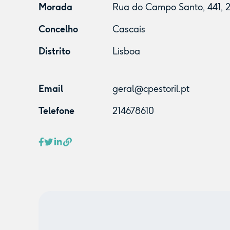
Morada
Rua do Campo Santo, 441, 27
Concelho
Cascais
Distrito
Lisboa
Email
geral@cpestoril.pt
Telefone
214678610