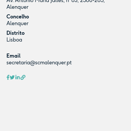
Av. António Maria Jalles, nº83, 2580-285,
Alenquer
Concelho
Alenquer
Distrito
Lisboa
Email
secretaria@scmalenquer.pt