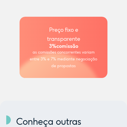
Preço fixo e
transparente
3%
comissão
as comissões concorrentes variam
entre 3% e 7% mediante negociação
de propostas
Conheça outras