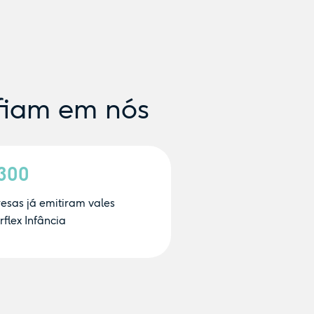
fiam em nós
.300
esas já emitiram vales
flex Infância