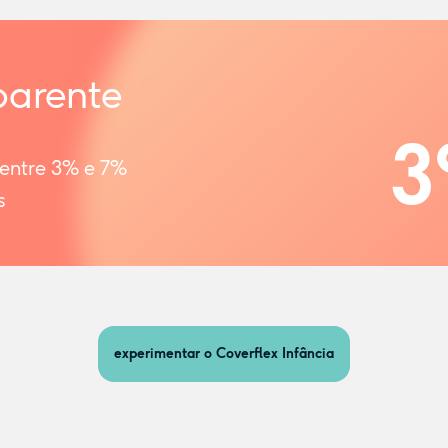
parente
3
 entre 3% e 7%
s
experimentar o Coverflex Infância