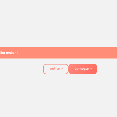
iba mais ->
entrar
começar