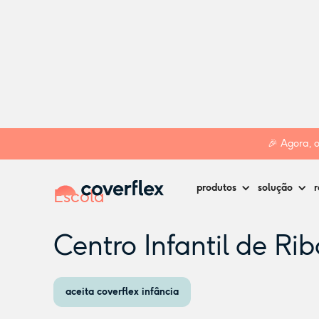
Home
Creches
Lourinhã
Centro Infantil de Ribamar
🎉 Agora, 
produtos
solução
r
Escola
Centro Infantil de Ri
aceita coverflex infância