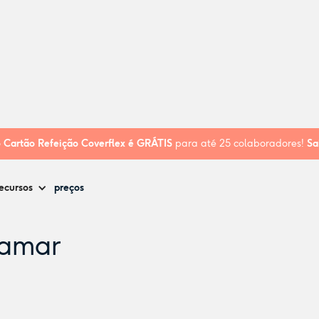
o
Cartão Refeição Coverflex é
GRÁTIS
para até 25 colaboradores!
Sa
ecursos
preços
bamar