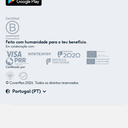
Feito com humanidade para o teu benefício.
Em colaboração com:
✕
Nós e os nossos parceiros usamos cookies ou
tecnologias semelhantes, conforme
Certificado por:
mencionado na
política de cookies
.
© Coverflex 2026. Todos os direitos reservados.
Aceitar
Personalizar
Portugal (PT)