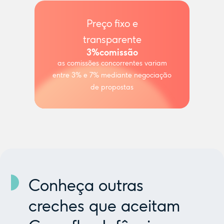
Preço fixo e
transparente
3%
comissão
as comissões concorrentes variam
entre 3% e 7% mediante negociação
de propostas
Conheça outras
creches que aceitam