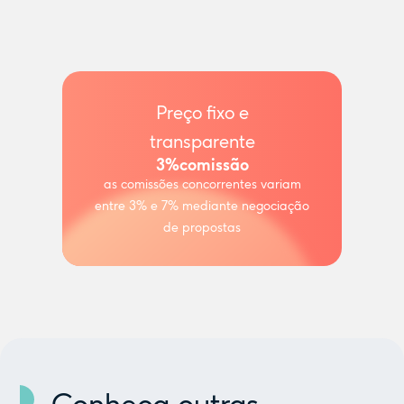
Preço fixo e
transparente
3%
comissão
as comissões concorrentes variam
entre 3% e 7% mediante negociação
de propostas