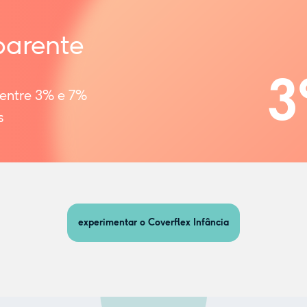
parente
3
 entre 3% e 7%
s
experimentar o Coverflex Infância