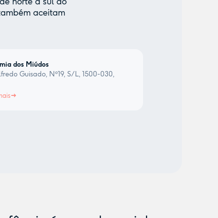
de norte a sul do
e também aceitam
mia dos Miúdos
fredo Guisado, Nº19, S/L, 1500-030,
a
mais