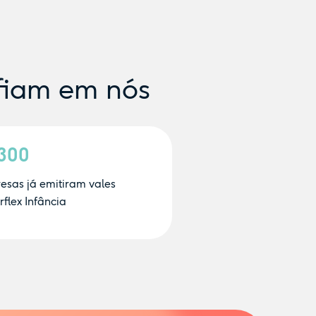
fiam em nós
.300
esas já emitiram vales
flex Infância