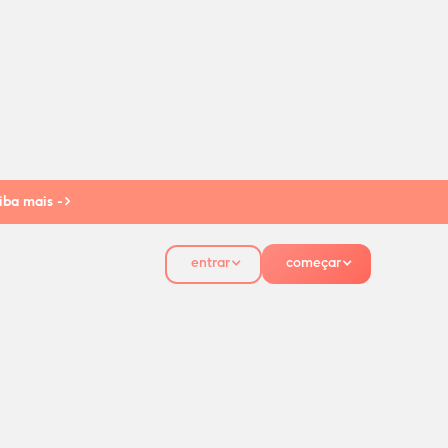
iba mais ->
entrar
começar