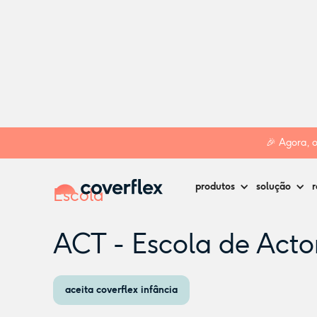
Home
Creches
Lisboa
ACT - Escola de Actores
🎉 Agora, 
produtos
solução
r
Escola
ACT - Escola de Acto
aceita coverflex infância