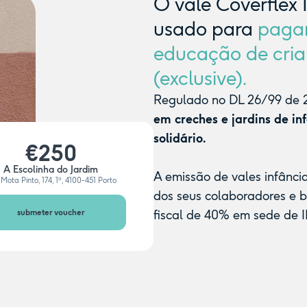
O vale Coverflex 
usado para
paga
educação de cria
(exclusive).
Regulado no DL 26/99 de 2
em creches e jardins de in
solidário.
€250
A Escolinha do Jardim
A emissão de vales infânci
Mota Pinto, 174, 1º, 4100-451 Porto
dos seus colaboradores e 
submeter voucher
fiscal de 40% em sede de I