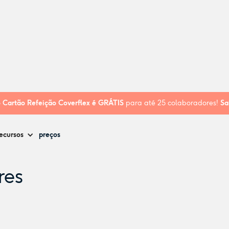
o
Cartão Refeição Coverflex é
GRÁTIS
para até 25 colaboradores!
Sa
ecursos
preços
res