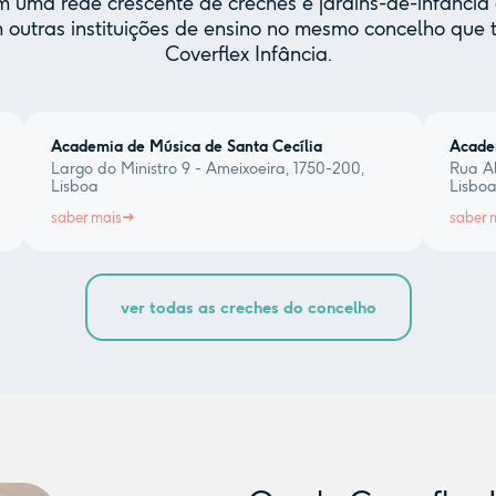
uma rede crescente de creches e jardins-de-infância 
 outras instituições de ensino no mesmo concelho qu
Coverflex Infância.
Academia de Música de Santa Cecília
Acade
Largo do Ministro 9 - Ameixoeira, 1750-200,
Rua Al
Lisboa
Lisbo
saber mais
saber 
ver todas as creches do concelho