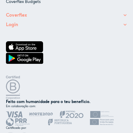
Coverflex Budgets
Coverflex
Login
Feito com humanidade para o teu benefício.
Em colaboração com:
✕
Nós e os nossos parceiros usamos cookies ou
tecnologias semelhantes, conforme
Certificado por:
mencionado na
política de cookies
.