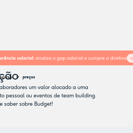
rência salarial:
analisa o gap salarial e cumpre a diretiva
c
ação
ecursos
preços
olaboradores um valor alocado a uma
o pessoal ou eventos de team building.
de saber sobre Budget!