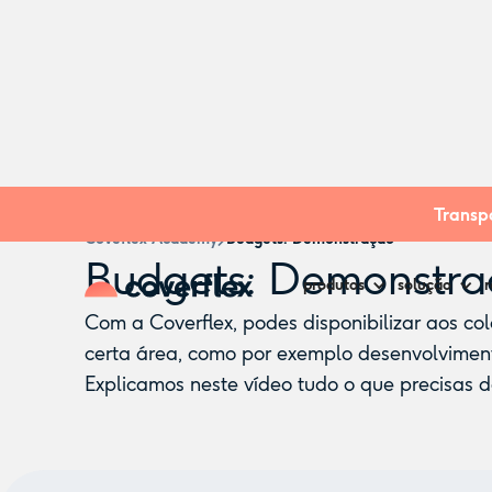
Company
Transpa
Coveflex Academy
Budgets: Demonstração
Budgets: Demonstr
produtos
solução
r
Com a Coverflex, podes disponibilizar aos c
certa área, como por exemplo desenvolviment
Explicamos neste vídeo tudo o que precisas 