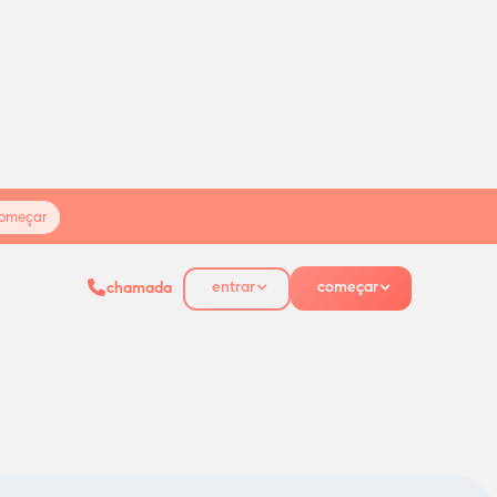
omeçar
entrar
começar
chamada