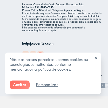
Universal Cover Mediação de Seguros, Unipessoal Lda.
Nº Registo ASF:
420560995
Ramos: Vida e Não Vida | Categoria: Agente de Seguros
O mediador de seguros não assume a cobertura dos riscos, a qual é da
exclusiva responsabilidade da(s) empresa(s) de seguros contratada(s).
O mediador de seguros está autorizado a celebrar contratos de seguro
em nome da(s) empresa(s) de seguros e a receber prémios para serem
entregues à(s) empresa(s) de seguros.
Não dispensa a consulta da informação pré-contratual e
contratual legalmente exigida.
help@coverflex.com
✕
Nós e os nossos parceiros usamos cookies ou
tecnologias semelhantes, conforme
mencionado na
política de cookies
.
Feito com humanidade para o teu benefício.
Em colaboração com:
Aceitar
Personalizar