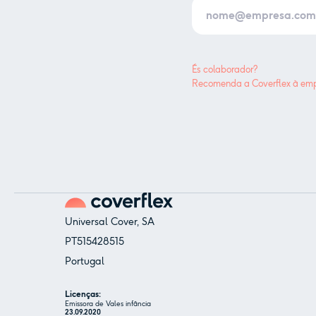
És colaborador?
Recomenda a Coverflex à emp
Universal Cover, SA
PT515428515
Portugal
Licenças:
Emissora de Vales infância
23.09.2020