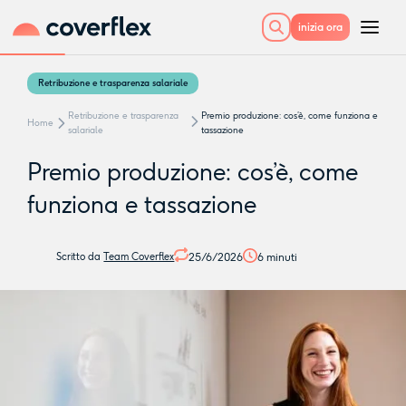
inizia ora
Retribuzione e trasparenza salariale
Retribuzione e trasparenza
Premio produzione: cos’è, come funziona e
Home
salariale
tassazione
Premio produzione: cos’è, come
funziona e tassazione
25/6/2026
6
minuti
Scritto da
Team Coverflex