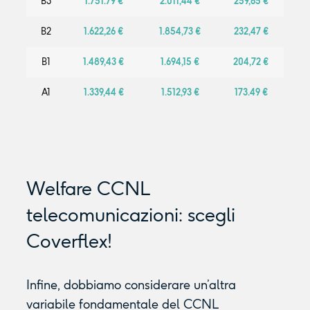
B3
1.751.79 €
2.011,44 €
259,65 €
B2
1.622,26 €
1.854,73 €
232,47 €
B1
1.489,43 €
1.694,15 €
204,72 €
A1
1.339,44 €
1.512,93 €
173.49 €
Welfare CCNL
telecomunicazioni: scegli
Coverflex!
Infine, dobbiamo considerare un’altra
variabile fondamentale del CCNL