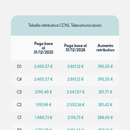
Tabella retributiva CCNL Telecomunicazioni
Paga base
Paga base al
Aumento
al
31/12/2028
retributivo
31/12/2025
D1
2.405,57 €
2.801,12 €
395,55 €
C4
2.405,57 €
2.801,12 €
395,55 €
C3
2.195,40 €
2.547,07 €
351,77 €
C2
1.951,94 €
2.553,36 €
301,42 €
C1
1.888,73 €
2.176,73 €
288,00 €