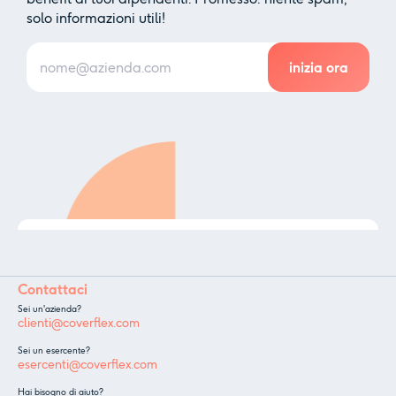
solo informazioni utili!
✕
Insieme ai nostri partner utilizziamo cookie o
tecnologie simili, come specificato nella
cookie
policy.
.
Contattaci
Sei un'azienda?
clienti@coverflex.com
Accettare
Personalizzare
Sei un esercente?
esercenti@coverflex.com
Hai bisogno di aiuto?