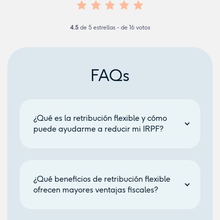
4.5
de
5
estrellas - de
16
votos
FAQs
¿Qué es la retribución flexible y cómo
puede ayudarme a reducir mi IRPF?
La retribución flexible es un sistema que
permite a los trabajadores destinar parte de su
salario bruto a productos y servicios con
¿Qué beneficios de retribución flexible
ventajas fiscales, como seguros de salud,
ofrecen mayores ventajas fiscales?
tarjeta restaurante o guardería. Estos
beneficios están exentos total o parcialmente
Los beneficios con mayores ventajas fiscales