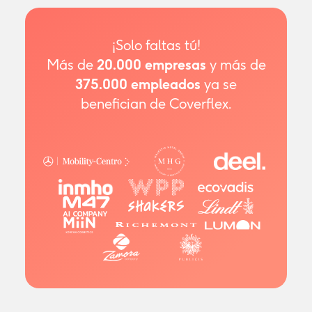
consumos en guardería o tarjeta restaurante, se
disminuye la cantidad de impuestos destinada
a Hacienda, manteniendo íntegra la cantidad
¡Solo faltas tú!
destina a una futura jubilación o baja médica.
Más de
20.000
empresas
y más de
375.000
empleados
ya se
benefician de Coverflex.