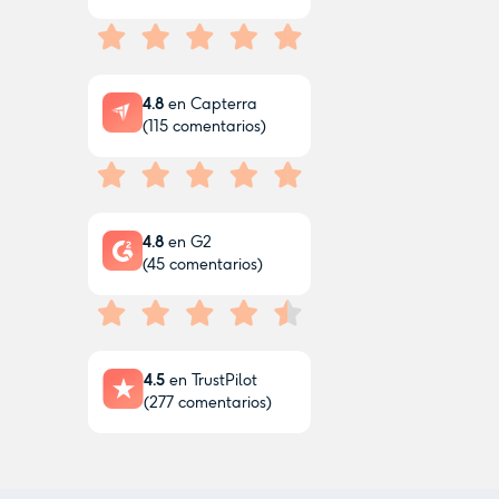
4.8
en Capterra
(
115
comentarios)
4.8
en G2
(
45
comentarios)
4.5
en TrustPilot
(
277
comentarios)