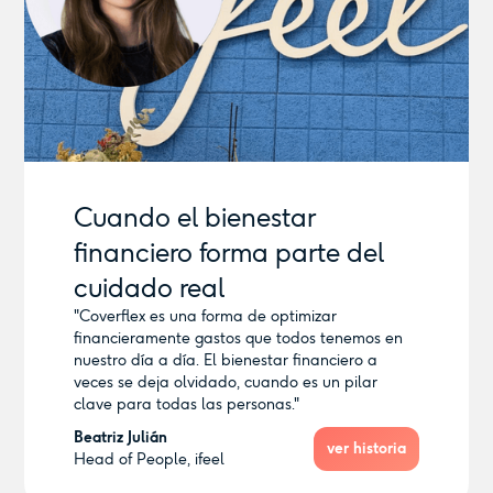
Crecer sin perder identidad
Cuando la compensación se
Cuando el bienestar
"Creo que el principal desafío con el que nos
adapta a las personas
hemos encontrado es establecer una propuesta
financiero forma parte del
"Yo les diría a otros líderes de RR. HH. que estén
de valor del empleado real."
dudando que se animen. A nivel administrativo
cuidado real
Sofía García
no tiene un impacto negativo tan grande, la
"Coverflex es una forma de optimizar
Responsable de proyectos en
implementación no es un dolor de cabeza y el
ver historia
financieramente gastos que todos tenemos en
Concesionario oficial de
coste tampoco es tan alto comparado con el
nuestro día a día. El bienestar financiero a
Mercedes Benz, Mobility Centro
beneficio que estás aportando."
veces se deja olvidado, cuando es un pilar
Claudia Fernández
clave para todas las personas."
Head of People and Culture,
ver historia
Beatriz Julián
Shakers
ver historia
Head of People, ifeel