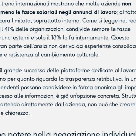
 trend internazionali mostrano che molte aziende
non
eno le fasce salariali negli annunci di lavoro
; di fatt
ora limitata, soprattutto interna. Come si legge nel re
o il 41% delle organizzazioni condivide sempre le fasce
nnunci esterni e solo il 18% lo fa internamente. Questo
ran parte dell’ansia non deriva da esperienze consolid
e
e resistenza al cambiamento culturale.
il grande successo delle piattaforme dedicate al lavor
no per quanto riguarda la trasparenza retributiva. In u
pendenti possono condividere in forma anonima gli impo
ccesso alle informazioni è già un’opzione concreta. Strut
partendo direttamente dall’azienda, non può che creare
e chiarezza.
mo potere nella negoziazione individua