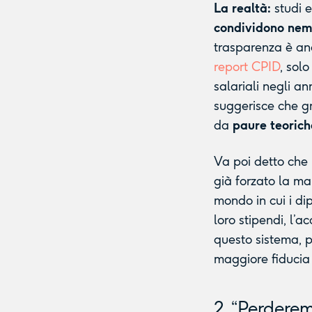
La realtà:
studi e
condividono nemm
trasparenza è anc
report CPID
, sol
salariali negli a
suggerisce che g
da
paure teorich
Va poi detto che 
già forzato la ma
mondo in cui i di
loro stipendi, l’a
questo sistema, 
maggiore fiducia 
2. “Perdere