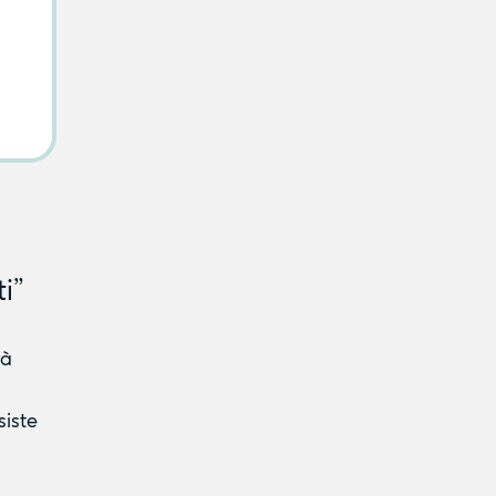
i”
rà
siste