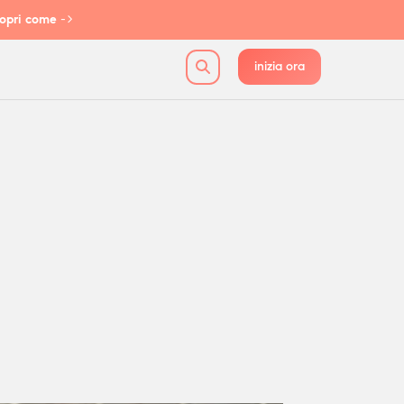
opri come
->
inizia ora