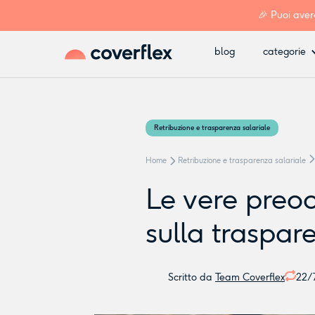
🎉 Puoi aver
blog
categorie
Retribuzione e trasparenza salariale
Home
Retribuzione e trasparenza salariale
Le vere preo
sulla traspar
Scritto da
Team Coverflex
22/