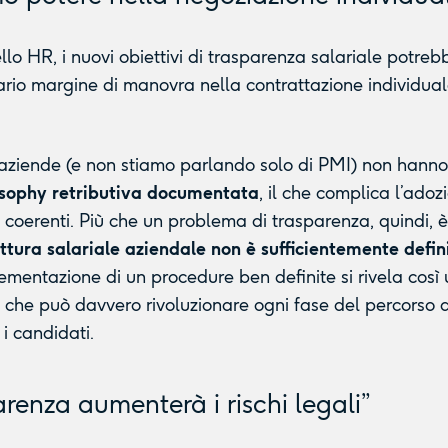
ello HR, i nuovi obiettivi di trasparenza salariale potreb
sario margine di manovra nella contrattazione individua
aziende (e non stiamo parlando solo di PMI) non hanno
osophy retributiva documentata
, il che complica l’adoz
 coerenti. Più che un problema di trasparenza, quindi, 
uttura salariale aziendale non è sufficientemente defin
lementazione di un procedure ben definite si rivela così
o che può davvero rivoluzionare ogni fase del percorso d
i candidati.
arenza aumenterà i rischi legali”