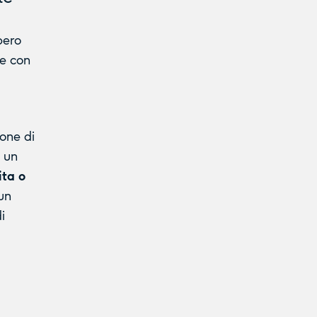
bero
le con
ione di
è un
ita o
 un
i