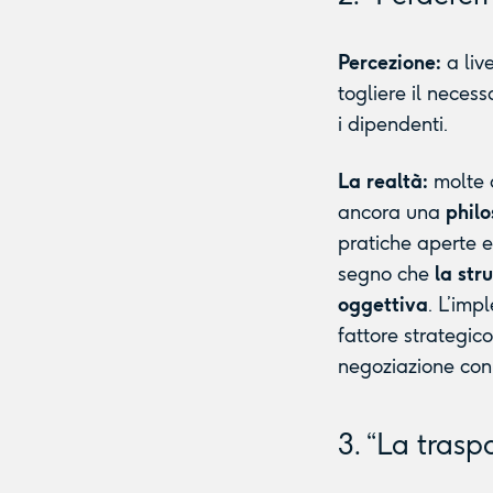
Percezione:
a liv
togliere il neces
i dipendenti.
La realtà:
molte 
ancora una
phil
pratiche aperte e
segno che
la str
oggettiva
. L’imp
fattore strategic
negoziazione con 
3. “La trasp