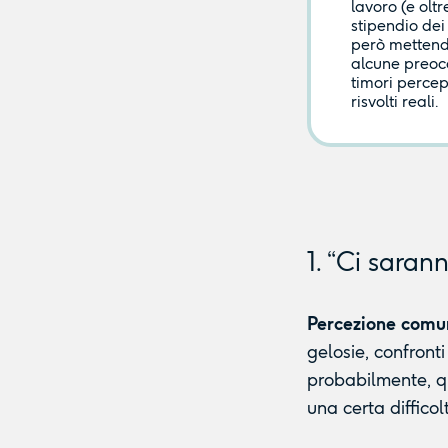
lavoro (e olt
stipendio dei 
però mettendo
alcune preocc
timori percep
risvolti reali.
1. “Ci saran
Percezione comu
gelosie, confronti
probabilmente, qu
una certa diffico