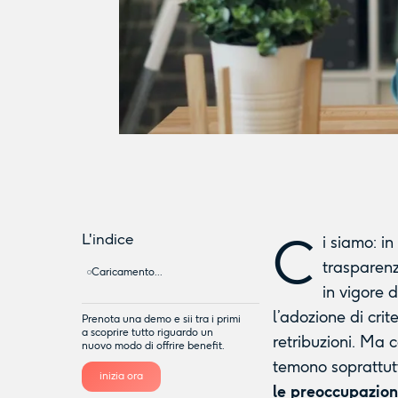
C
L'indice
i siamo: in
trasparenz
Caricamento...
in vigore 
l’adozione di crit
Prenota una demo e sii tra i primi
a scoprire tutto riguardo un
retribuzioni. Ma
nuovo modo di offrire benefit.
temono soprattutto
inizia ora
le preoccupazion