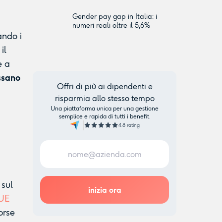
Gender pay gap in Italia: i
numeri reali oltre il 5,6%
rando
i
il
e a
ssano
Offri di più ai dipendenti e
risparmia allo stesso tempo
Una piattaforma unica per una gestione
semplice e rapida di tutti i benefit.
4.8 rating
 sul
 UE
orse