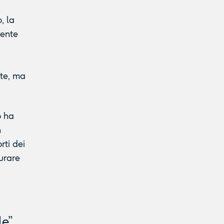
o, la
cente
ate, ma
o ha
n
rti dei
turare
le”