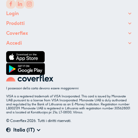
Login
Prodotti
Coverflex
Accedi
I possessori della carta devono essere maggiorenni
VISA is a registered trademark of VISA Incorporated. This card is issued by Monavate
UAB pursuant to a license from VISA Incorporated. Monavate UAB is duly authorized
and regulated by the Bank of Lithuania as an E-Money Institution. Registration number
LB002139. Monavate UAB is registered in Lithuania with registration number 305628001
and is located at Konstitucijos pr. 21a, LT-08130, Vilnius.
© Coverflex 2026. Tutti i diritti riservati.
Italia (IT)