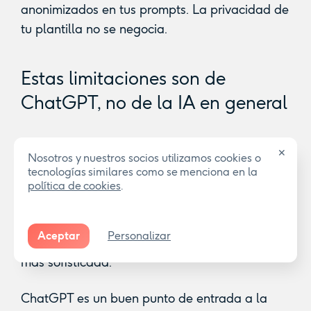
anonimizados en tus prompts. La privacidad de
tu plantilla no se negocia.
Estas limitaciones son de
ChatGPT, no de la IA en general
Estas
limitaciones de ChatGPT
son propias de
✕
Nosotros y nuestros socios utilizamos cookies o
una plataforma generalista. Hay otras
tecnologías similares como se menciona en la
herramientas de IA
especializadas en RR. HH.
política de cookies
.
que sí tienen acceso a tus datos internos, que sí
están actualizadas con la legislación española
Aceptar
Personalizar
y que sí pueden
automatizar tareas
de forma
más sofisticada.
ChatGPT es un buen punto de entrada a la