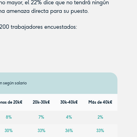
no mayor, el 22% dice que no tendrá ningún
una amenaza directa para su puesto.
.200 trabajadores encuestados:
n según salario
nos de 20k€
20k-30k€
30k-40k€
Más de 40k€
8%
7%
4%
2%
30%
33%
36%
33%