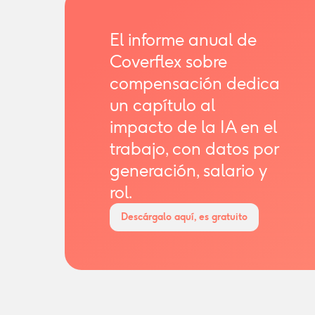
El informe anual de
Coverflex sobre
compensación dedica
un capítulo al
impacto de la IA en el
trabajo, con datos por
generación, salario y
rol.
Descárgalo aquí, es gratuito