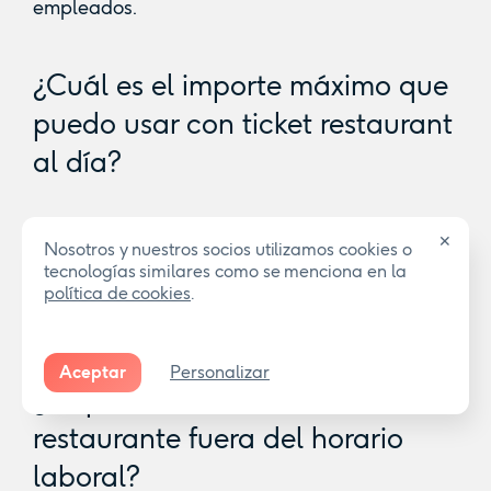
empleados.
¿Cuál es el importe máximo que
puedo usar con ticket restaurant
al día?
Según la legislación, el límite es de
11 euros
✕
Nosotros y nuestros socios utilizamos cookies o
por día de trabajo
, si bien la empresa puede
tecnologías similares como se menciona en la
asignar un límite superior, aunque no será
política de cookies
.
desgravable a efectos fiscales.
Aceptar
Personalizar
¿Se puede usar el ticket
restaurante fuera del horario
laboral?