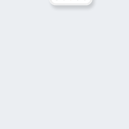
Productos
Coverflex
Inicia sesión
✕
Nosotros y nuestros socios utilizamos cookies o