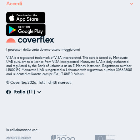
Accedi
I possessori della carta devono essere maggiorenni
VISA is a registered trademark of VISA Incorporated. This card is issued by Monavate
UAB pursuant to a license from VISA Incorporated. Monavate UAB is duly authorized
and regulated by the Bank of Lithuania as an E-Money Institution. Registration number
LB002139. Monavate UAB is registered in Lithuania with registration number 305628001
and is located at Konstitucijos pr. 21a, LT-08130, Vilnius.
© Coverflex 2026. Tutti i diritti riservati.
Italia (IT)
✕
Insieme ai nostri partner utilizziamo cookie o
In collaborazione con:
tecnologie simili, come specificato nella
cookie
policy.
.