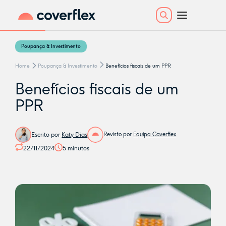
Poupança & Investimento
Home
Poupança & Investimento
Benefícios fiscais de um PPR
Benefícios fiscais de um
PPR
Escrito por
Katy Dias
Revisto por
Equipa Coverflex
22/11/2024
5
minutos