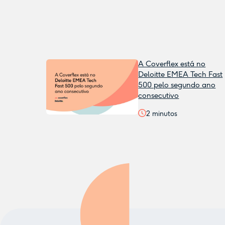
A Coverflex está no
Deloitte EMEA Tech Fast
500 pelo segundo ano
consecutivo
2
minutos