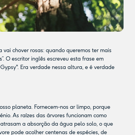
a vai chover rosas: quando queremos ter mais
”. O escritor inglês escreveu esta frase em
Gypsy". Era verdade nessa altura, e é verdade
osso planeta. Fornecem-nos ar limpo, porque
énio. As raízes das árvores funcionam como
, atrasam a absorção da água pelo solo, o que
rvore pode acolher centenas de espécies, de