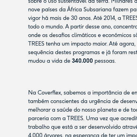
sobre o uso sustentável da terra. Milhares d
nove países da África Subsariana fazem p
vigor há mais de 30 anos. Até 2014, a TREE
todo o mundo. A partir desse ano, concentro
onde os desafios climáticos e económicos 
TREES tenha um impacto maior. Até agora,
sequência destes programas e já foram re
mudou a vida de
340.000
pessoas.
Na Coverflex, sabemos a importância de e
também conscientes da urgência de desenvo
melhorar a saúde do nosso planeta e de t
parceria com a TREES. Uma vez que acredi
trabalho que está a ser desenvolvido atra
4.000 árvores, na esperança de ter um impa