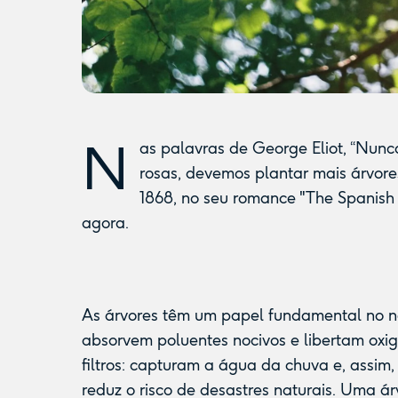
N
as palavras de George Eliot, “Nunc
rosas, devemos plantar mais árvores
1868, no seu romance "The Spanish 
agora.
As árvores têm um papel fundamental no n
absorvem poluentes nocivos e libertam oxig
filtros: capturam a água da chuva e, assim
reduz o risco de desastres naturais. Uma á