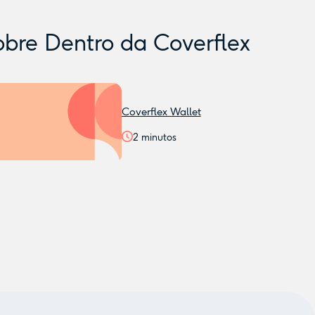
obre
Dentro da Coverflex
Coverflex Wallet
2
minutos