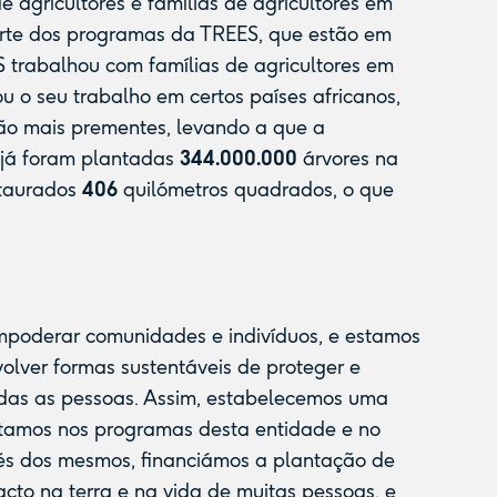
e agricultores e famílias de agricultores em
arte dos programas da TREES, que estão em
S trabalhou com famílias de agricultores em
u o seu trabalho em certos países africanos,
são mais prementes, levando a que a
 já foram plantadas
344.000.000
árvores na
staurados
406
quilómetros quadrados, o que
mpoderar comunidades e indivíduos, e estamos
lver formas sustentáveis de proteger e
odas as pessoas. Assim, estabelecemos uma
tamos nos programas desta entidade e no
vés dos mesmos, financiámos a plantação de
cto na terra e na vida de muitas pessoas, e