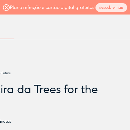
Plano refeição e cartão digital gratuitos!
descobre mais
e Future
ra da Trees for the
nutos