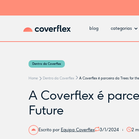
blog
categorias
Dentro da Coverflex
Home
Dentro da Coverflex
A Coverflex é parceira da Trees for th
A Coverflex é parcei
Future
Escrito por
Equipa Coverflex
3/1/2024
2
mi