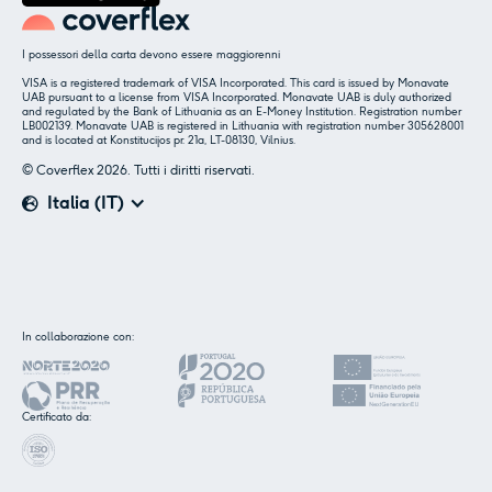
I possessori della carta devono essere maggiorenni
VISA is a registered trademark of VISA Incorporated. This card is issued by Monavate
UAB pursuant to a license from VISA Incorporated. Monavate UAB is duly authorized
and regulated by the Bank of Lithuania as an E-Money Institution. Registration number
LB002139. Monavate UAB is registered in Lithuania with registration number 305628001
and is located at Konstitucijos pr. 21a, LT-08130, Vilnius.
© Coverflex 2026. Tutti i diritti riservati.
Italia (IT)
✕
Insieme ai nostri partner utilizziamo cookie o
In collaborazione con:
tecnologie simili, come specificato nella
cookie
policy.
.
Certificato da:
Accettare
Personalizzare