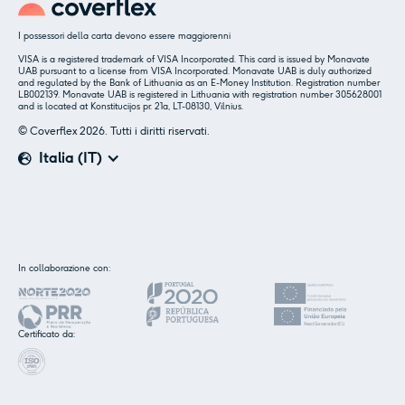
I possessori della carta devono essere maggiorenni
VISA is a registered trademark of VISA Incorporated. This card is issued by Monavate
UAB pursuant to a license from VISA Incorporated. Monavate UAB is duly authorized
and regulated by the Bank of Lithuania as an E-Money Institution. Registration number
LB002139. Monavate UAB is registered in Lithuania with registration number 305628001
and is located at Konstitucijos pr. 21a, LT-08130, Vilnius.
© Coverflex 2026. Tutti i diritti riservati.
Italia (IT)
✕
Insieme ai nostri partner utilizziamo cookie o
In collaborazione con:
tecnologie simili, come specificato nella
cookie
policy.
.
Certificato da:
Accettare
Personalizzare