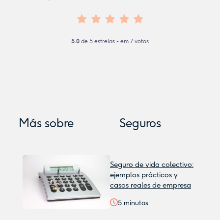
5.0
de
5
estrelas - em
7
votos
Más sobre
Seguros
Seguro de vida colectivo:
ejemplos prácticos y
casos reales de empresa
5
minutos