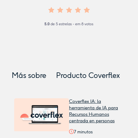
5.0
de
5
estrelas - em
8
votos
Más sobre
Producto Coverflex
Coverflex IA: la
herramienta de IA para
Recursos Humanos
centrada en personas
7
minutos