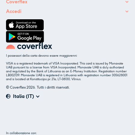
Coverflex
Accedi
I possessori della carta devono essere maggiorenni
VISA is a registered trademark of VISA Incorporated. This card is issued by Monavate
UAB pursuant to a license from VISA Incorporated. Monavate UAB is duly authorized
and regulated by the Bank of Lithuania as an E-Money Institution. Registration number
LB002139. Monavate UAB is registered in Lithuania with registration number 305628001
and is located at Konstitucijos pr. 21a, LT-08130, Vilnius.
© Coverflex 2026. Tutti i diritti riservati.
Italia (IT)
✕
Insieme ai nostri partner utilizziamo cookie o
In collaborazione con: