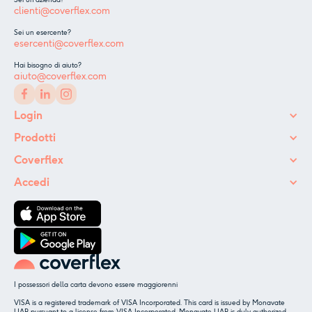
Sei un'azienda?
clienti@coverflex.com
Sei un esercente?
esercenti@coverflex.com
Hai bisogno di aiuto?
aiuto@coverflex.com
Login
Prodotti
Coverflex
Accedi
I possessori della carta devono essere maggiorenni
VISA is a registered trademark of VISA Incorporated. This card is issued by Monavate
UAB pursuant to a license from VISA Incorporated. Monavate UAB is duly authorized