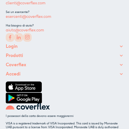
clienti@coverflex.com
Sei un esercente?
esercenti@coverflex.com
Hai bisogno di aiuto?
aiuto@coverflex.com
Login
Prodotti
Coverflex
Accedi
I possessori della carta devono essere maggiorenni
VISA is a registered trademark of VISA Incorporated. This card is issued by Monavate
UAB pursuant to a license from VISA Incorporated. Monavate UAB is duly authorized