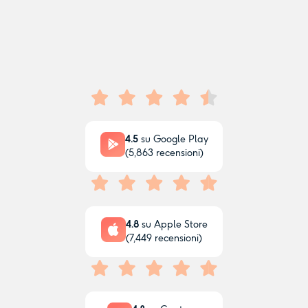
4.5
su Google Play
(
5,863
recensioni)
4.8
su Apple Store
(
7,449
recensioni)