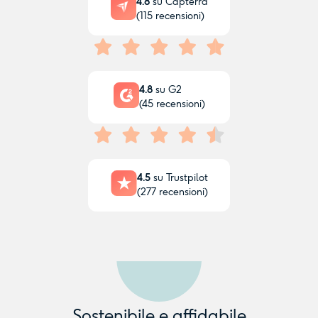
4.8
su Capterra
(
115
recensioni)
4.8
su G2
(
45
recensioni)
4.5
su Trustpilot
(
277
recensioni)
Sostenibile e affidabile