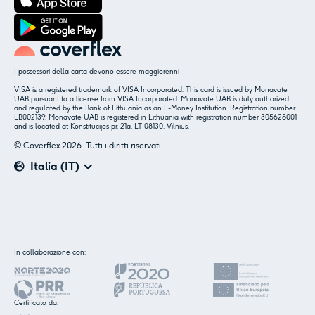
I possessori della carta devono essere maggiorenni
VISA is a registered trademark of VISA Incorporated. This card is issued by Monavate
UAB pursuant to a license from VISA Incorporated. Monavate UAB is duly authorized
and regulated by the Bank of Lithuania as an E-Money Institution. Registration number
LB002139. Monavate UAB is registered in Lithuania with registration number 305628001
and is located at Konstitucijos pr. 21a, LT-08130, Vilnius.
© Coverflex 2026. Tutti i diritti riservati.
Italia (IT)
✕
Insieme ai nostri partner utilizziamo cookie o
In collaborazione con:
tecnologie simili, come specificato nella
cookie
policy.
.
Certificato da: