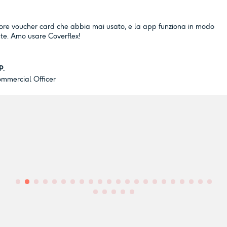
iore voucher card che abbia mai usato, e la app funziona in modo
te. Amo usare Coverflex!
P.
ommercial Officer