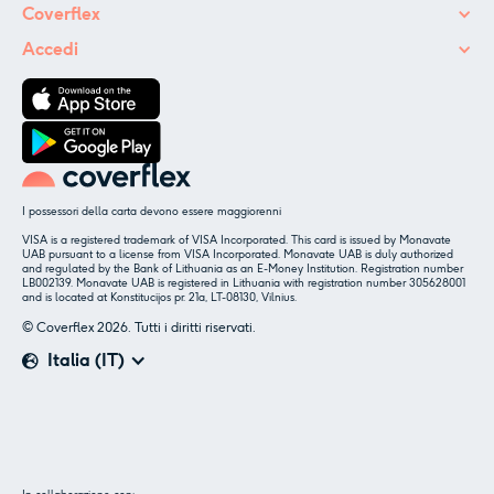
Coverflex
Accedi
I possessori della carta devono essere maggiorenni
VISA is a registered trademark of VISA Incorporated. This card is issued by Monavate
UAB pursuant to a license from VISA Incorporated. Monavate UAB is duly authorized
and regulated by the Bank of Lithuania as an E-Money Institution. Registration number
LB002139. Monavate UAB is registered in Lithuania with registration number 305628001
and is located at Konstitucijos pr. 21a, LT-08130, Vilnius.
© Coverflex 2026. Tutti i diritti riservati.
Italia (IT)