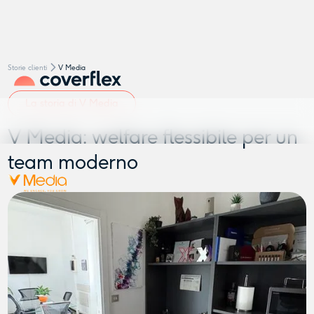
Storie clienti
V Media
La storia di V Media
V Media: welfare flessibile per un
team moderno